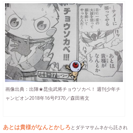
画像出典：出陣★昆虫武将チョウソカベ！ 週刊少年チ
ャンピオン2018年16号P370／森田将文
あとは貴様がなんとかしろ
とダテマサムネから託され