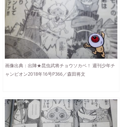
画像出典：出陣★昆虫武将チョウソカベ！ 週刊少年チ
ャンピオン2018年16号P366／森田将文