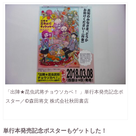
「出陣★昆虫武将チョウソカベ！ 」単行本発売記念ポ
スター／©森田将文 株式会社秋田書店
単行本発売記念ポスターもゲットした！