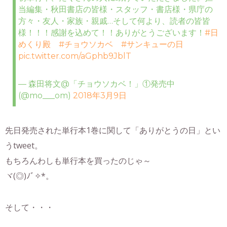
当編集・秋田書店の皆様・スタッフ・書店様・県庁の
方々・友人・家族・親戚…そして何より、読者の皆皆
様！！！感謝を込めて！！ありがとうございます！
#日
めくり殿
#チョウソカベ
#サンキューの日
pic.twitter.com/aGphb9JblT
— 森田将文@「チョウソカベ！」①発売中
(@mo___om)
2018年3月9日
先日発売された単行本1巻に関して「ありがとうの日」とい
うtweet。
もちろんわしも単行本を買ったのじゃ～
ヾ(◎)ﾉﾞ✧*。
そして・・・