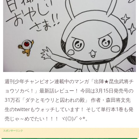
週刊少年チャンピオン連載中のマンガ「出陣★昆虫武将チ
ョウソカベ！」最新話レビュー！ 今回は3月15日発売号の
31万石「ダテとモウリと囚われの殿」 作者・森田将文先
生のtwitterもウォッチしています！ そして単行本1巻も発
売じゃ～めでたい！！！ ヾ(◎)ﾉﾞ✧*。
スポンサーリンク