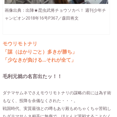
画像出典：出陣★昆虫武将チョウソカベ！ 週刊少年チ
ャンピオン2018年16号P367／森田将文
モウリモトナリ
「謀（はかりごと）多きが勝ち」
「少なきが負ける…それが全て」
毛利元就の名言出たッ！！
ダテマサムネでさえモウリモトナリの謀略の前には為す術
もなく、投降を余儀なくされた・・・。
戦国時代、実質最強との噂もあり殿もめちゃくちゃ苦戦し
たダテマサムネ相手に無傷で、ほとんど苦戦することなく