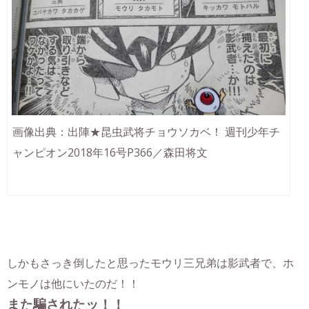
画像出典：出陣★昆虫武将チョウソカベ！ 週刊少年チ
ャンピオン2018年16号P366／森田将文
しかもさっき倒したと思ったモウリ三兄弟は影武者で、ホ
ンモノは他にいたのだ！！
また騙されたッ！！