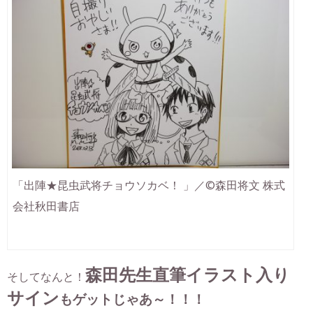
「出陣★昆虫武将チョウソカベ！ 」／©森田将文 株式
会社秋田書店
森田先生直筆イラスト入り
そしてなんと！
サイン
もゲットじゃあ～！！！