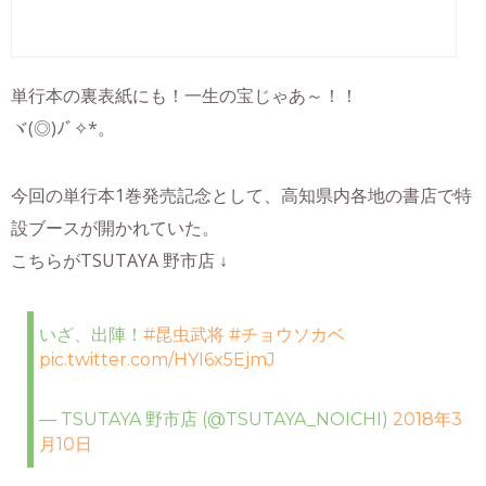
単行本の裏表紙にも！一生の宝じゃあ～！！
ヾ(◎)ﾉﾞ✧*。
今回の単行本1巻発売記念として、高知県内各地の書店で特
設ブースが開かれていた。
こちらがTSUTAYA 野市店 ↓
いざ、出陣！
#昆虫武将
#チョウソカベ
pic.twitter.com/HYI6x5EjmJ
— TSUTAYA 野市店 (@TSUTAYA_NOICHI)
2018年3
月10日