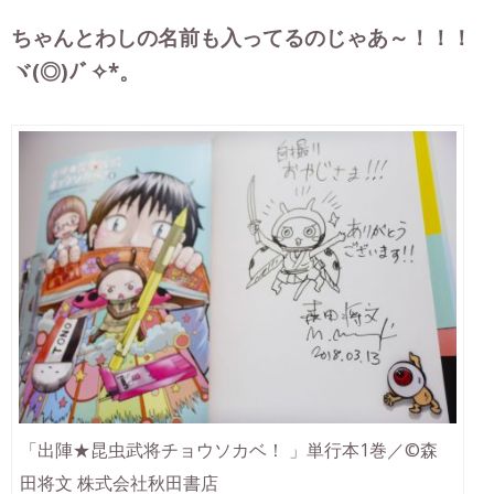
ちゃんとわしの名前も入ってるのじゃあ～！！！
ヾ(◎)ﾉﾞ✧*。
「出陣★昆虫武将チョウソカベ！ 」単行本1巻／©森
田将文 株式会社秋田書店