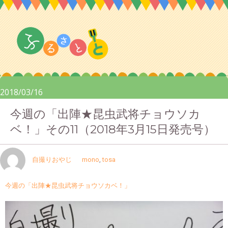
2018/03/16
今週の「出陣★昆虫武将チョウソカ
ベ！」その11（2018年3月15日発売号）
自撮りおやじ
mono
,
tosa
今週の「出陣★昆虫武将チョウソカベ！」