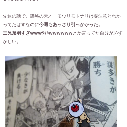
先週の話で、謀略の天才・モウリモトナリは要注意とわか
ってたはずなのに
今週もあっさり引っかかった。
三兄弟弱すぎwwwｳｹﾙwwwwww
とか言ってた自分が恥ず
かしい。