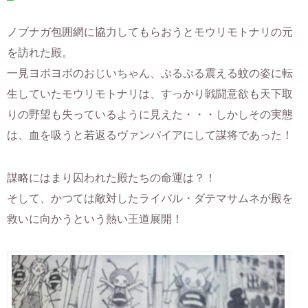
ノブナガ包囲網に協力してもらおうとモウリモトナリの元
を訪れた殿。
一見ヨボヨボのおじいちゃん、ぷるぷる震える蚊の姿に転
生していたモウリモトナリは、すっかり戦闘意欲も天下取
りの野望も失っているように見えた・・・しかしその実態
は、血を吸うと若返るヴァンパイアにして謀将であった！
謀略にはまり囚われた殿たちの命運は？！
そして、かつては敵対したライバル・ダテマサムネが殿を
救いに向かうという熱い王道展開！