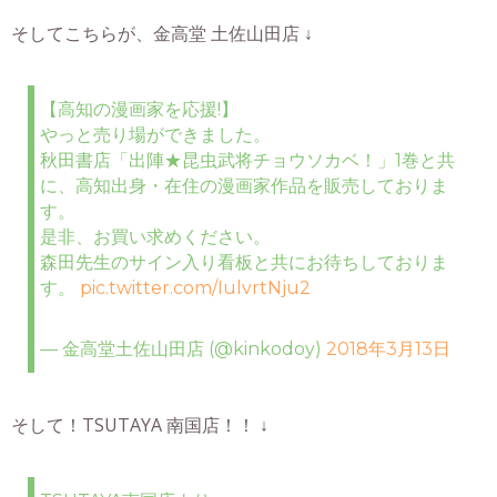
そしてこちらが、金高堂 土佐山田店 ↓
【高知の漫画家を応援!】
やっと売り場ができました。
秋田書店「出陣★昆虫武将チョウソカベ！」1巻と共
に、高知出身・在住の漫画家作品を販売しておりま
す。
是非、お買い求めください。
森田先生のサイン入り看板と共にお待ちしておりま
す。
pic.twitter.com/IulvrtNju2
— 金高堂土佐山田店 (@kinkodoy)
2018年3月13日
そして！TSUTAYA 南国店！！ ↓