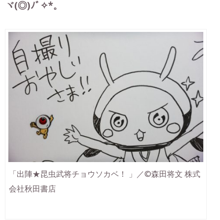
ヾ(◎)ﾉﾞ✧*。
「出陣★昆虫武将チョウソカベ！ 」／©森田将文 株式
会社秋田書店