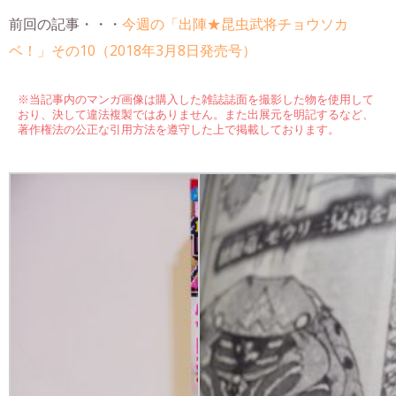
前回の記事・・・
今週の「出陣★昆虫武将チョウソカ
ベ！」その10（2018年3月8日発売号）
※当記事内のマンガ画像は購入した雑誌誌面を撮影した物を使用して
おり、決して違法複製ではありません。また出展元を明記するなど、
著作権法の公正な引用方法を遵守した上で掲載しております。