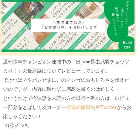
週刊少年チャンピオン連載中の「出陣★昆虫武将チョウソ
カベ！」の最新話についてレビューしています。
できればネタバレせずにこのマンガのおもしろさを伝えた
いのですが、内容に触れずに感想を書くのは難しく・・・
というわけで今週話を未読の方や単行本派の方は、レビュ
ー部分をとばして次コーナー
今週の森田先生Twitter
からお
楽しみください！
ヾ(◎)ﾉﾞ✧*。