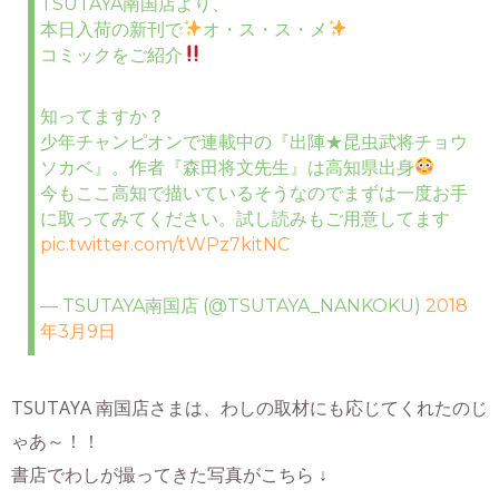
TSUTAYA南国店より、
本日入荷の新刊で
オ・ス・ス・メ
コミックをご紹介
知ってますか？
少年チャンピオンで連載中の『出陣★昆虫武将チョウ
ソカベ』。作者『森田将文先生』は高知県出身
今もここ高知で描いているそうなのでまずは一度お手
に取ってみてください。試し読みもご用意してます
pic.twitter.com/tWPz7kitNC
— TSUTAYA南国店 (@TSUTAYA_NANKOKU)
2018
年3月9日
TSUTAYA 南国店さまは、わしの取材にも応じてくれたのじ
ゃあ～！！
書店でわしが撮ってきた写真がこちら ↓