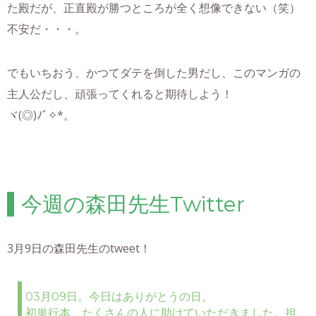
た殿だが、正直殿が勝つところが全く想像できない（笑）
不安だ・・・。
でもいちおう、かつてダテを倒した男だし、このマンガの
主人公だし、頑張ってくれると期待しよう！
ヾ(◎)ﾉﾞ✧*。
今週の森田先生Twitter
3月9日の森田先生のtweet！
03月09日。今日はありがとうの日。
初単行本、たくさんの人に助けていただきました。担