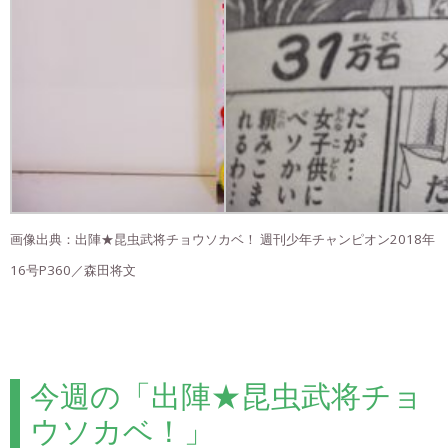
画像出典：出陣★昆虫武将チョウソカベ！ 週刊少年チャンピオン2018年
16号P360／森田将文
今週の「出陣★昆虫武将チョ
ウソカベ！」