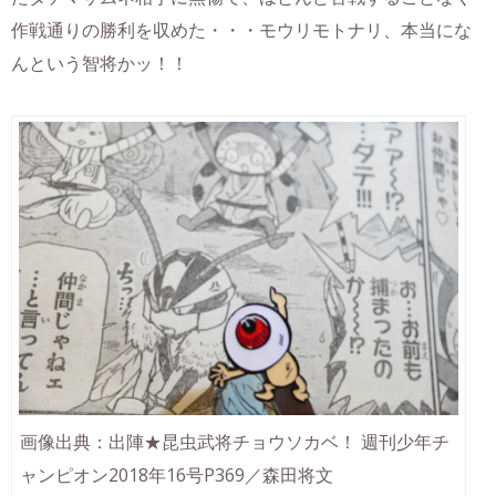
作戦通りの勝利を収めた・・・モウリモトナリ、本当にな
んという智将かッ！！
画像出典：出陣★昆虫武将チョウソカベ！ 週刊少年チ
ャンピオン2018年16号P369／森田将文