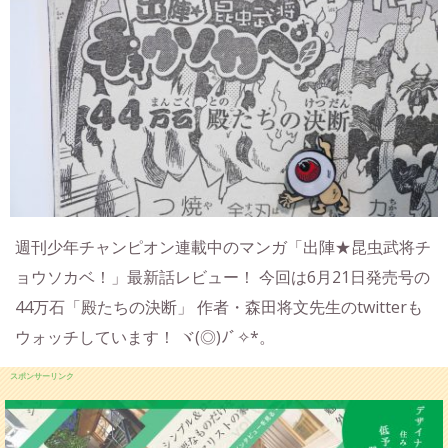
週刊少年チャンピオン連載中のマンガ「出陣★昆虫武将チ
ョウソカベ！」最新話レビュー！ 今回は6月21日発売号の
44万石「殿たちの決断」 作者・森田将文先生のtwitterも
ウォッチしています！ ヾ(◎)ﾉﾞ✧*。
スポンサーリンク