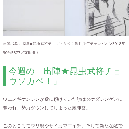
画像出典：出陣★昆虫武将チョウソカベ！ 週刊少年チャンピオン2018年
30号P377／森田将文
今週の「出陣★昆虫武将チョ
ウソカベ！」
ウエスギケンシンが殿に預けていた旗はタケダシンゲンに
奪われ、勢力ダウンしてしまった殿陣営。
このところモウリ勢やサイカマゴイチ、そして新たな敵で