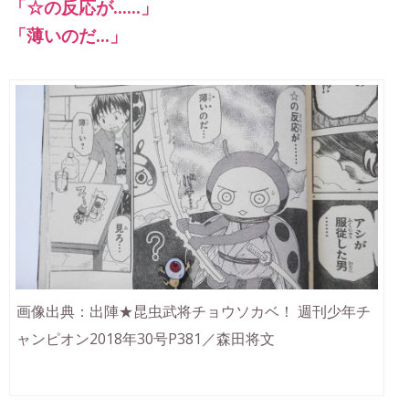
「☆の反応が……」
「薄いのだ…」
画像出典：出陣★昆虫武将チョウソカベ！ 週刊少年チ
ャンピオン2018年30号P381／森田将文