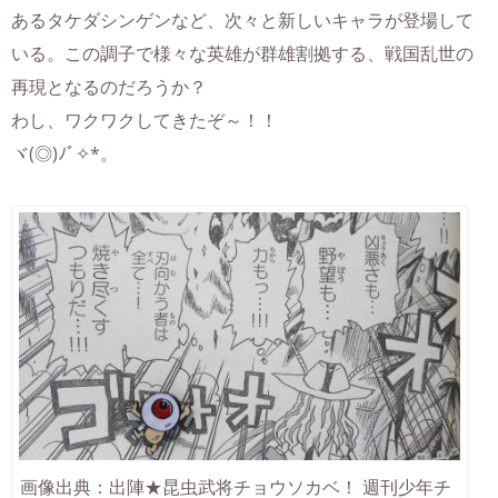
あるタケダシンゲンなど、次々と新しいキャラが登場して
いる。この調子で様々な英雄が群雄割拠する、戦国乱世の
再現となるのだろうか？
わし、ワクワクしてきたぞ～！！
ヾ(◎)ﾉﾞ✧*。
画像出典：出陣★昆虫武将チョウソカベ！ 週刊少年チ