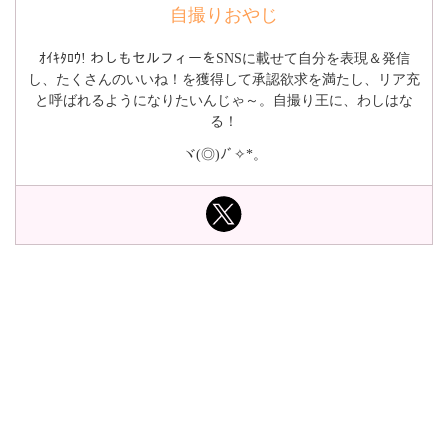
自撮りおやじ
ｵｲｷﾀﾛｳ! わしもセルフィーをSNSに載せて自分を表現＆発信
し、たくさんのいいね！を獲得して承認欲求を満たし、リア充
と呼ばれるようになりたいんじゃ～。自撮り王に、わしはな
る！
ヾ(◎)ﾉﾞ✧*。