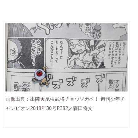
画像出典：出陣★昆虫武将チョウソカベ！ 週刊少年チ
ャンピオン2018年30号P382／森田将文