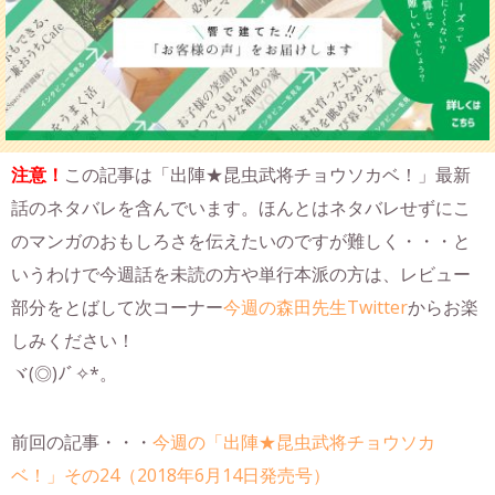
注意！
この記事は「出陣★昆虫武将チョウソカベ！」最新
話のネタバレを含んでいます。ほんとはネタバレせずにこ
のマンガのおもしろさを伝えたいのですが難しく・・・と
いうわけで今週話を未読の方や単行本派の方は、レビュー
部分をとばして次コーナー
今週の森田先生Twitter
からお楽
しみください！
ヾ(◎)ﾉﾞ✧*。
前回の記事・・・
今週の「出陣★昆虫武将チョウソカ
ベ！」その24（2018年6月14日発売号）