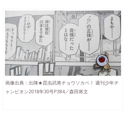
画像出典：出陣★昆虫武将チョウソカベ！ 週刊少年チ
ャンピオン2018年30号P384／森田将文