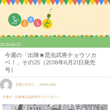
2018/06/22
今週の「出陣★昆虫武将チョウソカ
ベ！」その25（2018年6月21日発売
号）
自撮りおやじ
mono
,
tosa
今週の「出陣★昆虫武将チョウソカベ！」