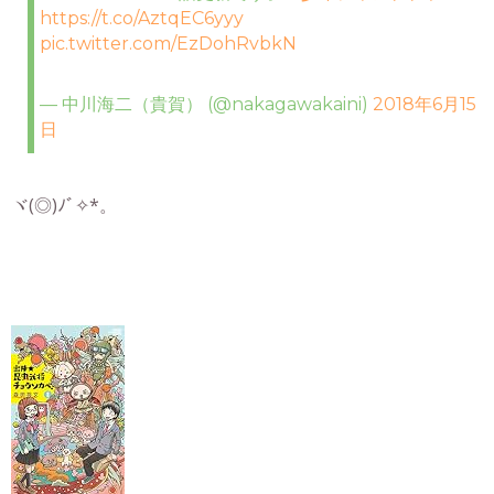
https://t.co/AztqEC6yyy
pic.twitter.com/EzDohRvbkN
— 中川海二（貴賀） (@nakagawakaini)
2018年6月15
日
ヾ(◎)ﾉﾞ✧*。