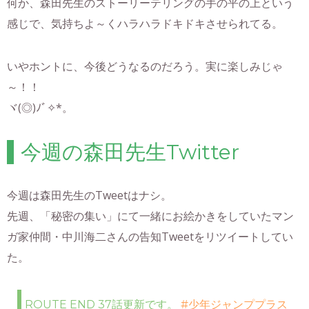
何か、森田先生のストーリーテリングの手の平の上という
感じで、気持ちよ～くハラハラドキドキさせられてる。
いやホントに、今後どうなるのだろう。実に楽しみじゃ
～！！
ヾ(◎)ﾉﾞ✧*。
今週の森田先生Twitter
今週は森田先生のTweetはナシ。
先週、「秘密の集い」にて一緒にお絵かきをしていたマン
ガ家仲間・中川海二さんの告知Tweetをリツイートしてい
た。
ROUTE END 37話更新です。
#少年ジャンププラス