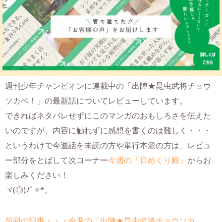
週刊少年チャンピオンに連載中の「出陣★昆虫武将チョウ
ソカベ！」の最新話についてレビューしています。
できればネタバレせずにこのマンガのおもしろさを伝えた
いのですが、内容に触れずに感想を書くのは難しく・・・
というわけで今週話を未読の方や単行本派の方は、レビュ
ー部分をとばして次コーナー
今週の「日めくり殿」
からお
楽しみください！
ヾ(◎)ﾉﾞ✧*。
前回の記事・・・今週の「出陣★昆虫武将チョウソカ