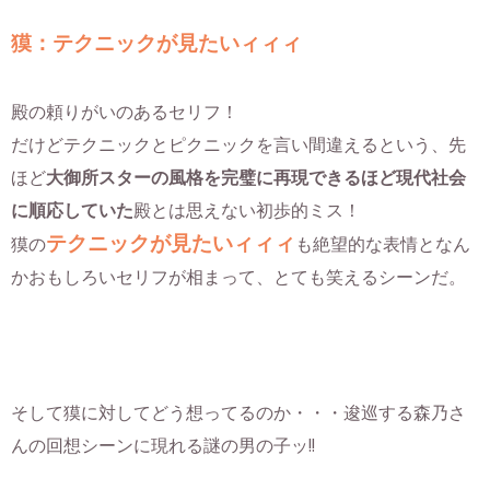
獏：テクニックが見たいィィィ
殿の頼りがいのあるセリフ！
だけどテクニックとピクニックを言い間違えるという、先
ほど
大御所スターの風格を完璧に再現できるほど現代社会
に順応していた
殿とは思えない初歩的ミス！
テクニックが見たいィィィ
獏の
も絶望的な表情となん
かおもしろいセリフが相まって、とても笑えるシーンだ。
そして獏に対してどう想ってるのか・・・逡巡する森乃さ
んの回想シーンに現れる謎の男の子ッ!!