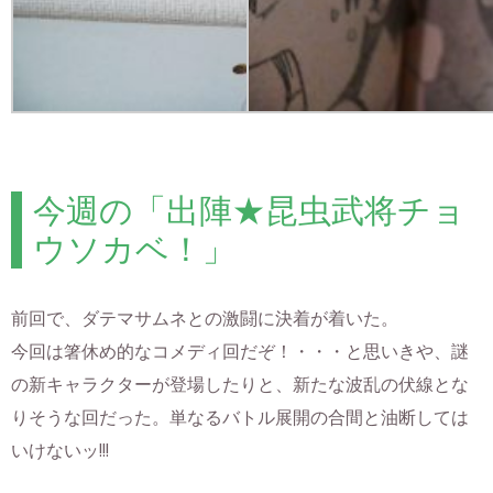
今週の「出陣★昆虫武将チョ
ウソカベ！」
前回で、ダテマサムネとの激闘に決着が着いた。
今回は箸休め的なコメディ回だぞ！・・・と思いきや、謎
の新キャラクターが登場したりと、新たな波乱の伏線とな
りそうな回だった。単なるバトル展開の合間と油断しては
いけないッ!!!