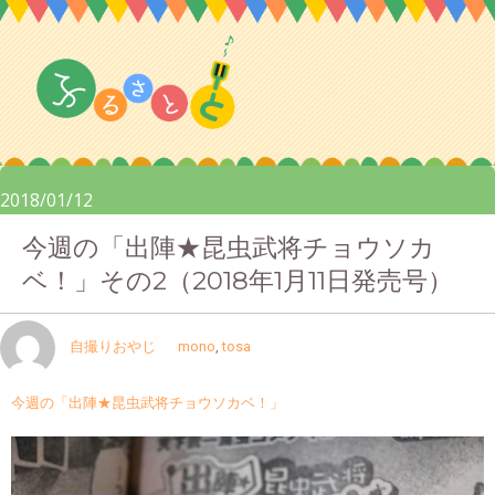
2018/01/12
今週の「出陣★昆虫武将チョウソカ
ベ！」その2（2018年1月11日発売号）
自撮りおやじ
mono
,
tosa
今週の「出陣★昆虫武将チョウソカベ！」