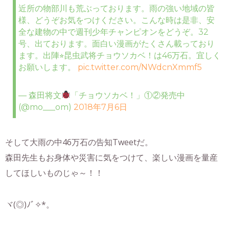
近所の物部川も荒ぶっております。雨の強い地域の皆
様、どうぞお気をつけください。こんな時は是非、安
全な建物の中で週刊少年チャンピオンをどうぞ。32
号、出ております。面白い漫画がたくさん載っており
ます。出陣⭐︎昆虫武将チョウソカベ！は46万石。宜しく
お願いします。
pic.twitter.com/NWdcnXmmf5
— 森田将文
「チョウソカベ！」①②発売中
(@mo___om)
2018年7月6日
そして大雨の中46万石の告知Tweetだ。
森田先生もお身体や災害に気をつけて、楽しい漫画を量産
してほしいものじゃ～！！
ヾ(◎)ﾉﾞ✧*。