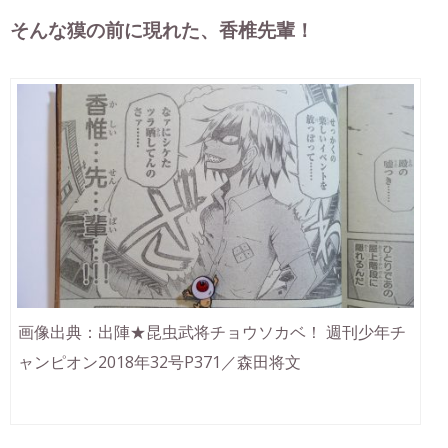
そんな獏の前に現れた、香椎先輩！
画像出典：出陣★昆虫武将チョウソカベ！ 週刊少年チ
ャンピオン2018年32号P371／森田将文