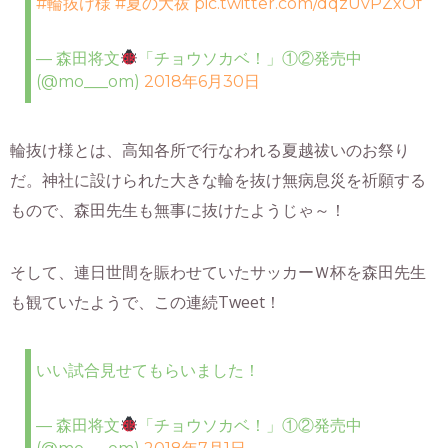
#輪抜け様
#夏の大祓
pic.twitter.com/dqzUvPZxOf
— 森田将文
「チョウソカベ！」①②発売中
(@mo___om)
2018年6月30日
輪抜け様とは、高知各所で行なわれる夏越祓いのお祭り
だ。神社に設けられた大きな輪を抜け無病息災を祈願する
もので、森田先生も無事に抜けたようじゃ～！
そして、連日世間を賑わせていたサッカーＷ杯を森田先生
も観ていたようで、この連続Tweet！
いい試合見せてもらいました！
— 森田将文
「チョウソカベ！」①②発売中