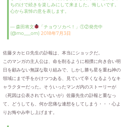
ちのけで続きを楽しみにして来ました。悔しいです。
心から哀悼の意を表します。
— 森田将文
「チョウソカベ！」①②発売中
(@mo___om)
2018年7月3日
佐藤タカヒロ先生の訃報は、本当にショックだ。
このマンガの主人公は、命を削るように相撲に向き合い明
日を顧みない無謀な取り組みで、しかし勝ち星を重ね神の
領域にまで手をかけつつある、見ていて辛くなるようなキ
ャラクターだった。そういったマンガ内のストーリーが
（死因は公表されていないが）佐藤先生の訃報と重なっ
て、どうしても、何か悲痛な連想をしてしまう・・・心よ
りお悔やみ申し上げます。