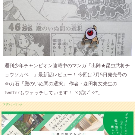
週刊少年チャンピオン連載中のマンガ「出陣★昆虫武将チ
ョウソカベ！」最新話レビュー！ 今回は7月5日発売号の
46万石「殿のいぬ間の選択」 作者・森田将文先生の
twitterもウォッチしています！ ヾ(◎)ﾉﾞ✧*。
スポンサーリンク