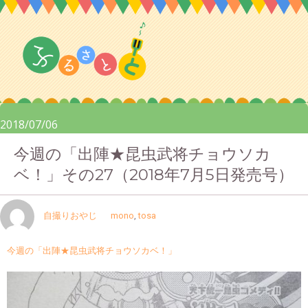
2018/07/06
今週の「出陣★昆虫武将チョウソカ
ベ！」その27（2018年7月5日発売号）
自撮りおやじ
mono
,
tosa
今週の「出陣★昆虫武将チョウソカベ！」