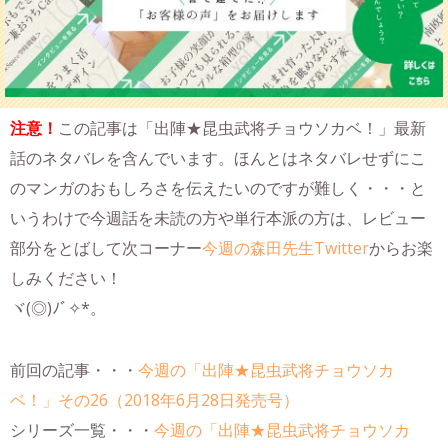
注意！
この記事は「出陣★昆虫武将チョウソカベ！」最新
話のネタバレを含んでいます。ほんとはネタバレせずにこ
のマンガのおもしろさを伝えたいのですが難しく・・・と
いうわけで今週話を未読の方や単行本派の方は、レビュー
部分をとばして次コーナー
今週の森田先生Twitter
からお楽
しみください！
ヾ(◎)ﾉﾞ✧*。
前回の記事・・・
今週の「出陣★昆虫武将チョウソカ
ベ！」その26（2018年6月28日発売号）
シリーズ一覧・・・
今週の「出陣★昆虫武将チョウソカ