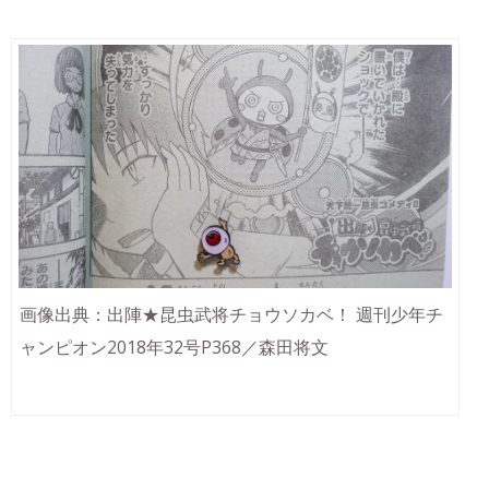
画像出典：出陣★昆虫武将チョウソカベ！ 週刊少年チ
ャンピオン2018年32号P368／森田将文