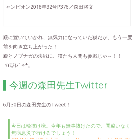
ャンピオン2018年32号P376／森田将文
殿に置いていかれ、無気力になっていた獏だが、もう一度
前を向き立ち上がった！
殿とノブナガの決戦に、獏たち人間も参戦じゃ～！！
ヾ(◎)ﾉﾞ✧*。
今週の森田先生Twitter
6月30日の森田先生のTweet！
今日は輪抜け様。今年も無事抜けたので、間違いなく
無病息災で行けるでしょう！