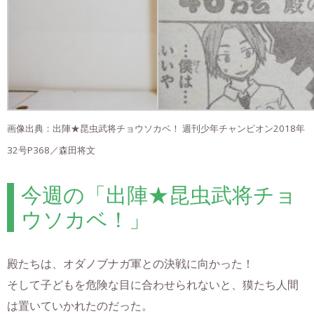
画像出典：出陣★昆虫武将チョウソカベ！ 週刊少年チャンピオン2018年
32号P368／森田将文
今週の「出陣★昆虫武将チョ
ウソカベ！」
殿たちは、オダノブナガ軍との決戦に向かった！
そして子どもを危険な目に合わせられないと、獏たち人間
は置いていかれたのだった。