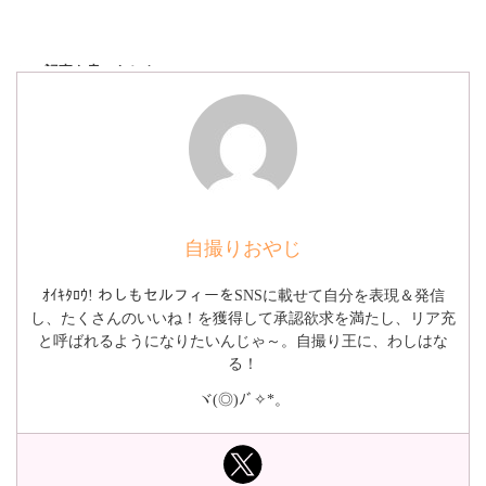
この記事を書いたヒト
自撮りおやじ
ｵｲｷﾀﾛｳ! わしもセルフィーをSNSに載せて自分を表現＆発信
し、たくさんのいいね！を獲得して承認欲求を満たし、リア充
と呼ばれるようになりたいんじゃ～。自撮り王に、わしはな
る！
ヾ(◎)ﾉﾞ✧*。